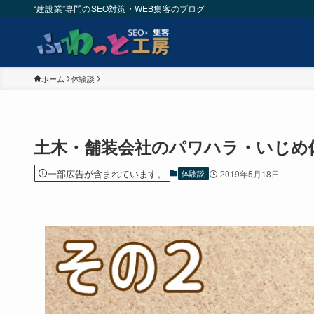
“建設業”専門のSEO対策・WEB集客のブログ
ホーム
体験談
土木・舗装会社のパワハラ・いじめ
一部広告が含まれています。
体験談
2019年5月18日