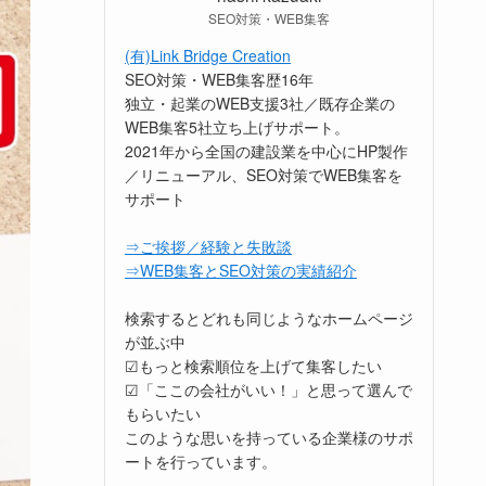
SEO対策・WEB集客
(有)Link Bridge Creation
SEO対策・WEB集客歴16年
独立・起業のWEB支援3社／既存企業の
WEB集客5社立ち上げサポート。
2021年から全国の建設業を中心にHP製作
／リニューアル、SEO対策でWEB集客を
サポート
⇒ご挨拶／経験と失敗談
⇒WEB集客とSEO対策の実績紹介
検索するとどれも同じようなホームページ
が並ぶ中
☑もっと検索順位を上げて集客したい
☑「ここの会社がいい！」と思って選んで
もらいたい
このような思いを持っている企業様のサポ
ートを行っています。