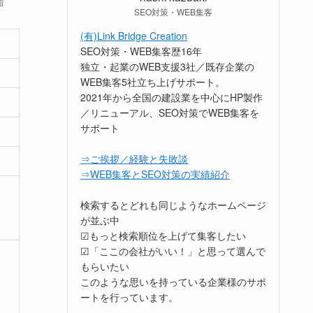
昭
SEO対策・WEB集客
(有)Link Bridge Creation
SEO対策・WEB集客歴16年
独立・起業のWEB支援3社／既存企業の
WEB集客5社立ち上げサポート。
2021年から全国の建設業を中心にHP製作
／リニューアル、SEO対策でWEB集客を
サポート
⇒ご挨拶／経験と失敗談
⇒WEB集客とSEO対策の実績紹介
検索するとどれも同じようなホームページ
が並ぶ中
☑もっと検索順位を上げて集客したい
☑「ここの会社がいい！」と思って選んで
もらいたい
このような思いを持っている企業様のサポ
ートを行っています。