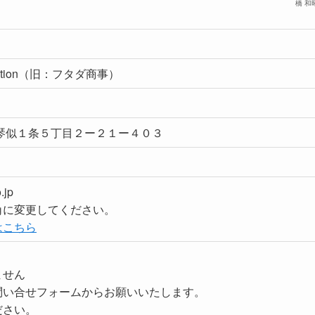
橋 和
Creation（旧：フタダ商事）
西区琴似１条５丁目２ー２１ー４０３
.jp
角に変更してください。
はこちら
ません
問い合せフォームからお願いいたします。
ださい。