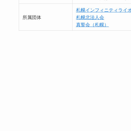
札幌インフィニティライ
所属団体
札幌北法人会
真誓会（札幌）