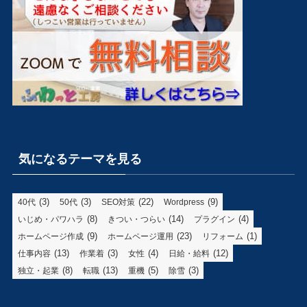
気になるテーマを見る
(3)
(3)
(22)
(9)
40代
50代
SEO対策
Wordpress
(8)
(14)
(4)
いじめ・パワハラ
きつい・つらい
プラグイン
(9)
(23)
(1)
ホームページ作成
ホームページ運用
リフォーム
(13)
(3)
(4)
(12)
仕事内容
作業着
女性
日給・給料
(8)
(13)
(5)
(3)
独立・起業
転職
重機
除雪