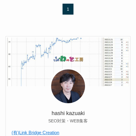
1
hashi kazuaki
SEO対策・WEB集客
(有)Link Bridge Creation